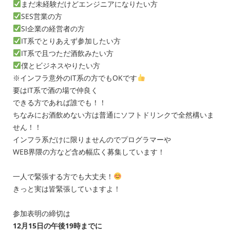
まだ未経験だけどエンジニアになりたい方
SES営業の方
SI企業の経営者の方
IT系でとりあえず参加したい方
IT系で且つただ酒飲みたい方
僕とビジネスやりたい方
※インフラ意外のIT系の方でもOKです
要はIT系で酒の場で仲良く
できる方であれば誰でも！！
ちなみにお酒飲めない方は普通にソフトドリンクで全然構いま
せん！！
インフラ系だけに限りませんのでプログラマーや
WEB界隈の方など含め幅広く募集しています！
一人で緊張する方でも大丈夫！
きっと実は皆緊張していますよ！
参加表明の締切は
12月15日の午後19時までに