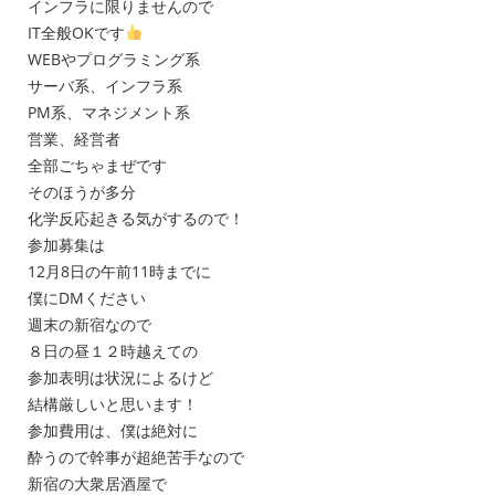
インフラに限りませんので
IT全般OKです
WEBやプログラミング系
サーバ系、インフラ系
PM系、マネジメント系
営業、経営者
全部ごちゃまぜです
そのほうが多分
化学反応起きる気がするので！
参加募集は
12月8日の午前11時までに
僕にDMください
週末の新宿なので
８日の昼１２時越えての
参加表明は状況によるけど
結構厳しいと思います！
参加費用は、僕は絶対に
酔うので幹事が超絶苦手なので
新宿の大衆居酒屋で