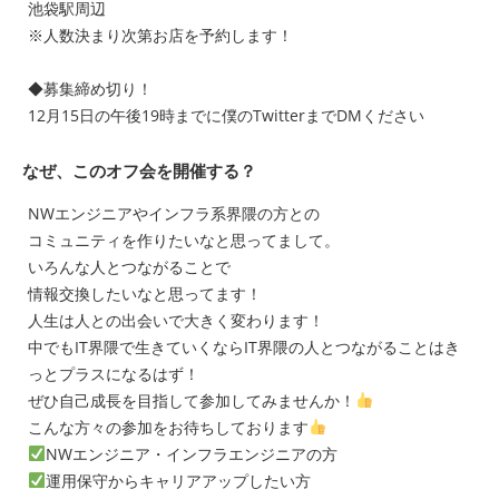
池袋駅周辺
※人数決まり次第お店を予約します！
◆募集締め切り！
12月15日の午後19時までに僕のTwitterまでDMください
なぜ、このオフ会を開催する？
NWエンジニアやインフラ系界隈の方との
コミュニティを作りたいなと思ってまして。
いろんな人とつながることで
情報交換したいなと思ってます！
人生は人との出会いで大きく変わります！
中でもIT界隈で生きていくならIT界隈の人とつながることはき
っとプラスになるはず！
ぜひ自己成長を目指して参加してみませんか！
こんな方々の参加をお待ちしております
NWエンジニア・インフラエンジニアの方
運用保守からキャリアアップしたい方