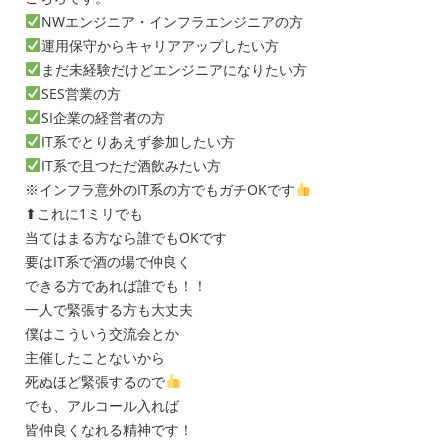
NWエンジニア・インフラエンジニアの方
運用保守からキャリアアップしたい方
まだ未経験だけどエンジニアになりたい方
SES営業の方
SI企業の経営者の方
IT系でとりあえず参加したい方
IT系で且つただ酒飲みたい方
※インフラ意外のIT系の方でもガチOKです
⬆これに1ミリでも
当てはまる方なら誰でもOKです
要はIT系で酒の場で仲良く
できる方であれば誰でも！！
一人で緊張する方も大丈夫
僕はこういう交流会とか
主催したことないから
死ぬほど緊張するので
でも、アルコール入れば
皆仲良くなれる精神です！